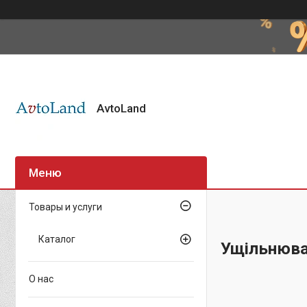
AvtoLand
Товары и услуги
Каталог
Ущільнюва
О нас