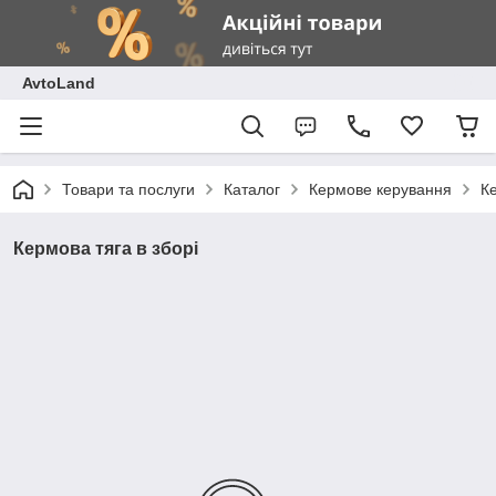
AvtoLand
Товари та послуги
Каталог
Кермове керування
Ке
Кермова тяга в зборі